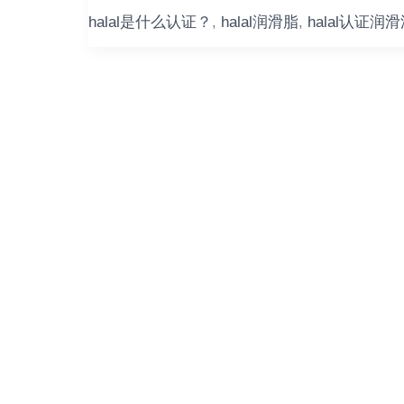
品
halal是什么认证？
,
halal润滑脂
,
halal认证润
认
证
究
竟
认
证
了
什
么？