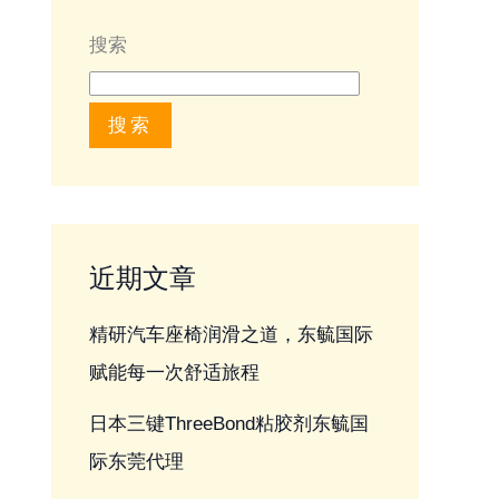
搜索
搜索
近期文章
精研汽车座椅润滑之道，东毓国际
赋能每一次舒适旅程
日本三键ThreeBond粘胶剂东毓国
际东莞代理