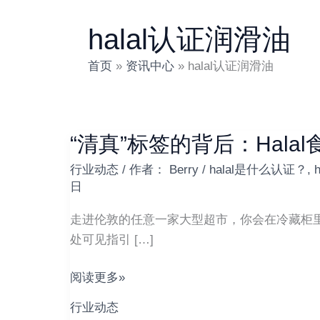
halal认证润滑油
首页
资讯中心
halal认证润滑油
“清真”标签的背后：Hal
“清
真”
行业动态
/ 作者：
Berry
/
halal是什么认证？
,
标
日
签
走进伦敦的任意一家大型超市，你会在冷藏柜里发
的
处可见指引 […]
背
后：
阅读更多»
Halal
食
行业动态