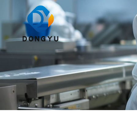
跳
至
内
容