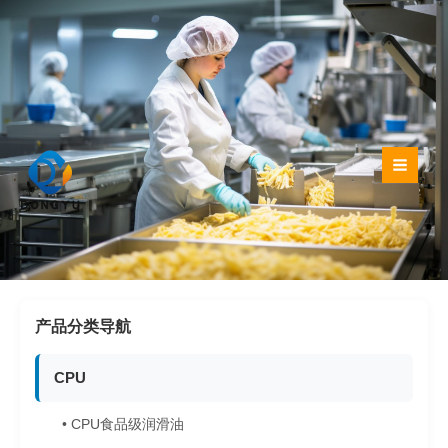
跳
至
内
容
产品分类导航
CPU
• CPU食品级润滑油