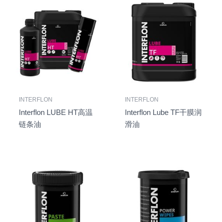
INTERFLON
INTERFLON
Interflon LUBE HT高温
Interflon Lube TF干膜润
链条油
滑油