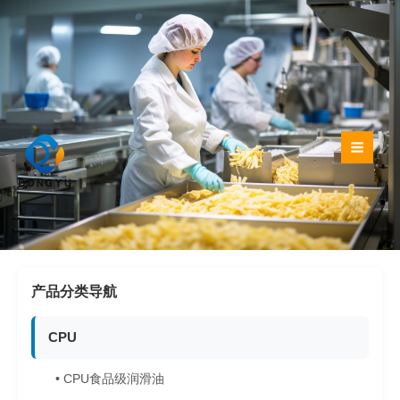
跳
至
内
容
产品分类导航
CPU
• CPU食品级润滑油