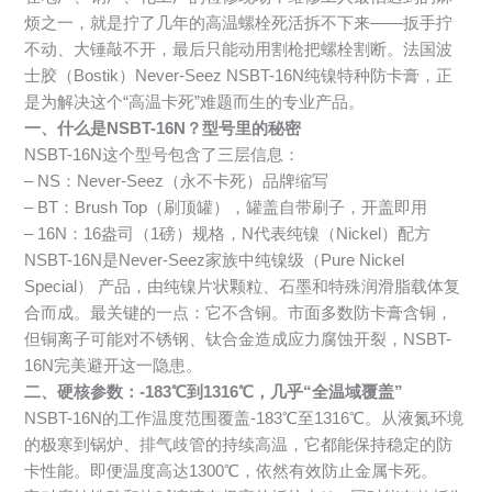
烦之一，就是拧了几年的高温螺栓死活拆不下来——扳手拧
不动、大锤敲不开，最后只能动用割枪把螺栓割断。法国波
士胶（Bostik）Never-Seez NSBT-16N纯镍特种防卡膏，正
是为解决这个“高温卡死”难题而生的专业产品。
一、什么是NSBT-16N？型号里的秘密
NSBT-16N这个型号包含了三层信息：
– NS：Never-Seez（永不卡死）品牌缩写
– BT：Brush Top（刷顶罐），罐盖自带刷子，开盖即用
– 16N：16盎司（1磅）规格，N代表纯镍（Nickel）配方
NSBT-16N是Never-Seez家族中纯镍级（Pure Nickel
Special） 产品，由纯镍片状颗粒、石墨和特殊润滑脂载体复
合而成。最关键的一点：它不含铜。市面多数防卡膏含铜，
但铜离子可能对不锈钢、钛合金造成应力腐蚀开裂，NSBT-
16N完美避开这一隐患。
二、硬核参数：-183℃到1316℃，几乎“全温域覆盖”
NSBT-16N的工作温度范围覆盖-183℃至1316℃。从液氮环境
的极寒到锅炉、排气歧管的持续高温，它都能保持稳定的防
卡性能。即便温度高达1300℃，依然有效防止金属卡死。