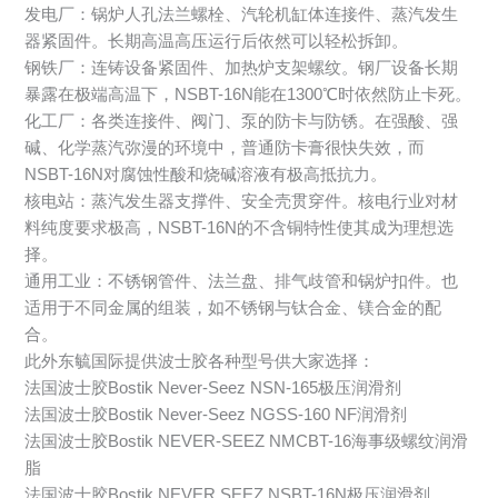
发电厂：锅炉人孔法兰螺栓、汽轮机缸体连接件、蒸汽发生
器紧固件。长期高温高压运行后依然可以轻松拆卸。
钢铁厂：连铸设备紧固件、加热炉支架螺纹。钢厂设备长期
暴露在极端高温下，NSBT-16N能在1300℃时依然防止卡死。
化工厂：各类连接件、阀门、泵的防卡与防锈。在强酸、强
碱、化学蒸汽弥漫的环境中，普通防卡膏很快失效，而
NSBT-16N对腐蚀性酸和烧碱溶液有极高抵抗力。
核电站：蒸汽发生器支撑件、安全壳贯穿件。核电行业对材
料纯度要求极高，NSBT-16N的不含铜特性使其成为理想选
择。
通用工业：不锈钢管件、法兰盘、排气歧管和锅炉扣件。也
适用于不同金属的组装，如不锈钢与钛合金、镁合金的配
合。
此外东毓国际提供波士胶各种型号供大家选择：
法国波士胶Bostik Never-Seez NSN-165极压润滑剂
法国波士胶Bostik Never-Seez NGSS-160 NF润滑剂
法国波士胶Bostik NEVER-SEEZ NMCBT-16海事级螺纹润滑
脂
法国波士胶Bostik NEVER SEEZ NSBT-16N极压润滑剂