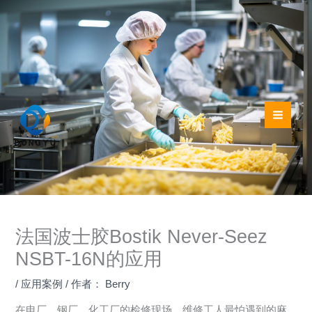
跳
至
内
容
法国波士胶Bostik Never-Seez
NSBT-16N的应用
/
应用案例
/ 作者：
Berry
在电厂、钢厂、化工厂的检修现场，维修工人最怕遇到的麻