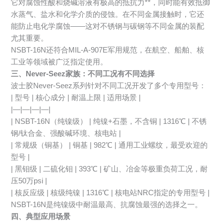
它对腐蚀性酸和烧碱溶液有极高的抵抗力**，同时能有效抵御
水蒸气、盐水和化学介质的侵蚀。在不同金属接触时，它还
能防止电化学腐蚀——这对不锈钢与碳钢等不同金属的装配
尤其重要。
NSBT-16N还符合MIL-A-907E军用规范，在航空、船舶、核
工业等领域被广泛指定使用。
三、Never-Seez家族：不同工况有不同选择
波士胶Never-Seez系列针对不同工况开发了多个专用型号：
| 型号 | 核心成分 | 耐温上限 | 适用场景 |
|—|—|—|—|
| NSBT-16N（纯镍级） | 纯镍+石墨，不含铜 | 1316℃ | 不锈
钢/钛合金、强酸碱环境、核电站 |
| 常规级（铜基） | 铜基 | 982℃ | 通用工业螺纹，最受欢迎的
型号 |
| 黑钼级 | 二硫化钼 | 393℃ | 矿山、冶金等极重负荷工况，耐
压50万psi |
| 核反应级 | 核级纯镍 | 1316℃ | 核电站NRC指定的专用型号 |
NSBT-16N是纯镍级中耐温最高、抗腐蚀最强的选择之一。
四、典型应用场景