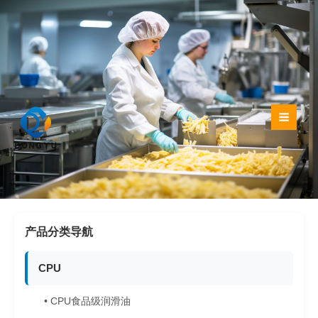
跳
至
内
容
产品分类导航
CPU
• CPU食品级润滑油