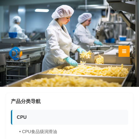
跳
至
内
容
产品分类导航
CPU
• CPU食品级润滑油