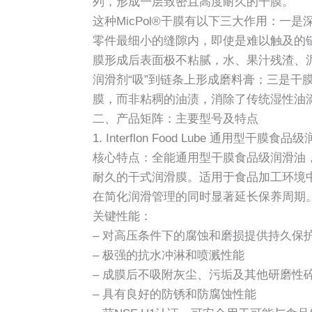
列，形成一层致密且高度耐久的干膜。
这种MicPol®干膜有以下三大作用：一是
零件最细小的缝隙内，即使是难以触及的
膜形成后表面极不粘腻，水、果汁残渣、
润滑剂“吸”到链条上形成磨料膏；三是干
膜，而非粘稠的油渍，消除了传统湿性油
二、产品矩阵：主要型号及特点
1. Interflon Food Lube 通用型干膜食品
核心特点：全能通用型干膜食品级润滑油，采
耐久的干式润滑膜。适用于食品加工环境
在简化润滑管理的同时显著延长保养周期
关键性能：
– 对高压条件下的腐蚀和磨损提供持久保
– 极强的抗水冲淋和喷溅性能
– 成膜后不吸附灰尘、污垢及其他研磨性
– 具有良好的防锈和防腐蚀性能