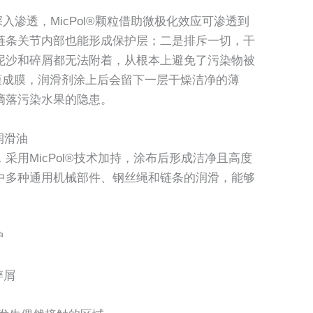
深入渗透，MicPol®颗粒借助微极化效应可渗透到
链条关节内部也能形成保护层；二是排斥一切，干
泥沙和碎屑都无法附着，从根本上避免了污染物被
膜成膜，润滑剂涂上后会留下一层干燥洁净的薄
滴落污染水果的隐患。
级润滑油
用MicPol®技术加持，涂布后形成洁净且高度
中多种通用机械部件、钢丝绳和链条的润滑，能够
。
护
碎屑