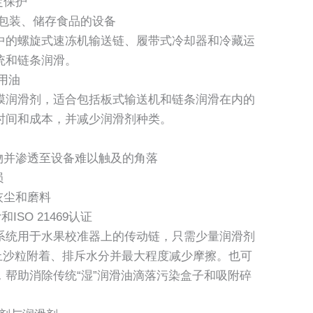
定保护
工、包装、储存食品的设备
中的螺旋式速冻机输送链、履带式冷却器和冷藏运
统和链条润滑。
专用油
膜润滑剂，适合包括板式输送机和链条润滑在内的
时间和成本，并减少润滑剂种类。
物并渗透至设备难以触及的角落
损
灰尘和磨料
和ISO 21469认证
系统用于水果校准器上的传动链，只需少量润滑剂
防止沙粒附着、排斥水分并最大程度减少摩擦。也可
帮助消除传统“湿”润滑油滴落污染盒子和吸附碎