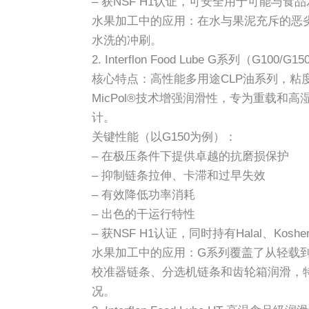
– 获NSF H1认证，可安全用于可能与食
水果加工中的应用：在水与果泥充斥的恶
水洗的冲刷。
2. Interflon Food Lube G系列（G100/G1
核心特点：高性能多用途CLP油系列，粘
MicPol®技术增强润滑性，专为重载和
计。
关键性能（以G150为例）：
– 在极压条件下提供卓越的抗磨损保护
– 抑制链条拉伸、卡滞和过早失效
– 有效降低功率消耗
– 出色的干运行特性
– 获NSF H1认证，同时持有Halal、Kosher
水果加工中的应用：G系列覆盖了从轻载
校准器链条、分选机链条和齿轮箱润滑，
况。