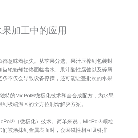
ube在水果加工中的应用
顿都意味着损失。从苹果分选、果汁压榨到包装封
和齿轮箱却始终面临着水、果汁酸性腐蚀以及碎屑
链条不仅会导致设备停摆，还可能让整批次的水果
。
润滑剂凭借独特的MicPol®微极化技术和全合成配方，为水果
温到极端温区的全方位润滑解决方案。
MicPol®（微极化）技术。简单来说，MicPol®颗粒
它们被涂抹到金属表面时，会因磁性相互吸引排