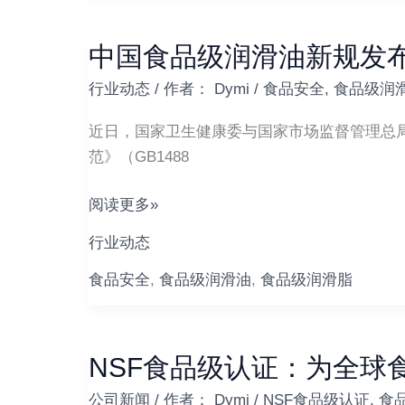
在
饮
中国食品级润滑油新规发布
中
料
国
灌
行业动态
/ 作者：
Dymi
/
食品安全
,
食品级润
食
装
品
近日，国家卫生健康委与国家市场监督管理总
生
级
范》（GB1488
产
润
线
滑
阅读更多»
上
油
的
行业动态
新
成
规
食品安全
,
食品级润滑油
,
食品级润滑脂
功
发
应
布
用
筑
NSF食品级认证：为全球
NSF
牢
食
公司新闻
/ 作者：
Dymi
/
NSF食品级认证
,
食