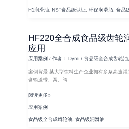
么
油
H1润滑油
,
NSF食品级认证
,
环保润滑脂
,
食品
脂？
HF220全合成食品级齿
HF220
全
应用
合
应用案例
/ 作者：
Dymi
/
食品级全合成齿轮油
成
食
案例背景 某大型饮料生产企业拥有多条高速
品
含输送带、泵、阀
级
齿
阅读更多»
轮
应用案例
润
滑
食品级全合成齿轮油
,
食品级润滑油
油