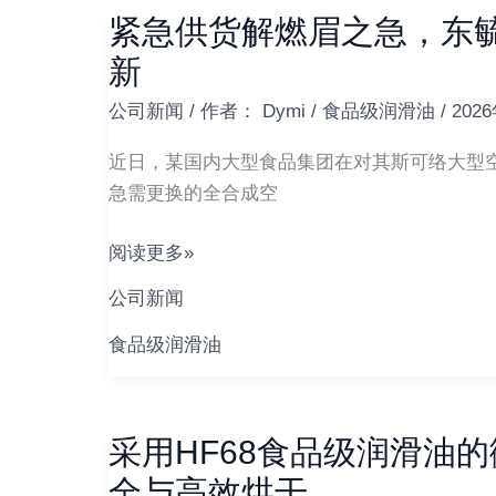
紧急供货解燃眉之急，东
紧
急
新
供
公司新闻
/ 作者：
Dymi
/
食品级润滑油
/
202
货
解
近日，某国内大型食品集团在对其斯可络大型
燃
急需更换的全合成空
眉
之
阅读更多»
急，
公司新闻
东
毓
食品级润滑油
国
际
助
采用HF68食品级润滑油
采
力
用
全与高效烘干
食