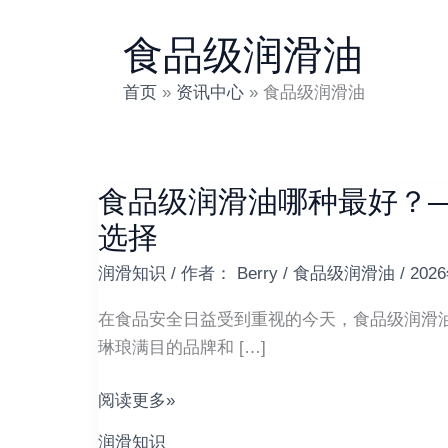
食品级润滑油
首页
资讯中心
食品级润滑油
食品级润滑油哪种最好？
食
品
选择
级
润滑知识
/ 作者：
Berry
/
食品级润滑油
/
202
润
滑
在食品安全日益受到重视的今天，食品级润滑油
油
琳琅满目的品牌和 […]
哪
种
阅读更多»
最
润滑知识