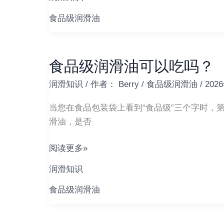
好？
——
食品级润滑油
没
有
唯
食品级润滑油可以吃吗？
食
一
品
答
润滑知识
/ 作者：
Berry
/
食品级润滑油
/
202
级
案，
润
当您在食品包装袋上看到“食品级”三个字时，第
只
滑
滑油，是否
有
油
最
可
阅读更多»
合
以
适
润滑知识
吃
的
吗？
食品级润滑油
选
择