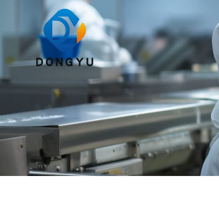
跳
至
内
容