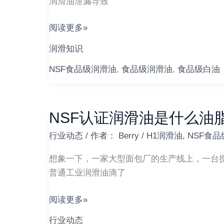
润滑油泄漏导致
保
油
障
国
阅读更多»
食
家
品
润滑知识
标
安
准
NSF食品级润滑油
,
食品级润滑油
,
食品级白油
全
（GB
与
4853/GB
高
23820
NSF认证润滑油是什么油
NSF
效
等）
认
烘
行业动态
/ 作者：
Berry
/
H1润滑油
,
NSF食
核
证
干
心
润
想象一下，一家大型面包厂的生产线上，一台
解
滑
普通工业润滑油滴了
读
油
是
阅读更多»
什
行业动态