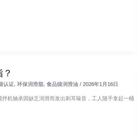
脂？
品级认证
,
环保润滑脂
,
食品级润滑油
/
2026年1月16日
搅拌机轴承因缺乏润滑而发出刺耳噪音，工人随手拿起一桶