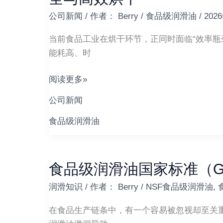
HF68
品
公司新闻
/ 作者：
Berry
/
食品级润滑油
/
202
食
集
品
当前食品工业在烘干环节，正同时面临“效率瓶颈
团
级
能耗高、时
空
润
压
滑
阅读更多»
机
油
高
公司新闻
的
效
微
食品级润滑油
焕
波
新
工
业
食品级润滑油国家标准（GB 
食
烘
品
干
润滑知识
/ 作者：
Berry
/
NSF食品级润滑油
,
级
设
润
在食品生产链条中，有一个容易被忽视却至关重
备：
滑