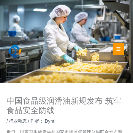
跳
至
内
容
中国食品级润滑油新规发布 筑牢
食品安全防线‌
/
行业动态
/ 作者：
Dymi
近日，国家卫生健康委与国家市场监督管理总局联合发布新