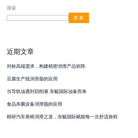
力
搜索
十
搜索
足
再
启
航
近期文章
对标高端需求，构建精密润滑产品矩阵
豆腐生产线润滑脂的应用
当导轨油遇到切削液 东毓国际油备而来
食品杀菌设备润滑脂的应用
精研汽车座椅润滑之道，东毓国际赋能每一次舒适旅程