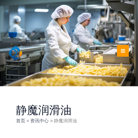
跳
至
内
容
静魔润滑油
首页
资讯中心
静魔润滑油