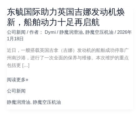
东毓国际助力英国吉娜发动机焕
东
毓
新，船舶动力十足再启航
国
公司新闻
/ 作者：
Dymi
/
静魔润滑油
,
静魔空压机油
/
2026年
际
1月18日
助
力
近日，一艘搭载英国吉拿（吉娜）发动机的船舶成功停靠广
英
州南沙港，进行了一次全面的保养与维修。本次维护的重点
国
包括更 […]
吉
娜
阅读更多»
发
公司新闻
动
机
静魔润滑油
,
静魔空压机油
焕
新，
船
舶
动