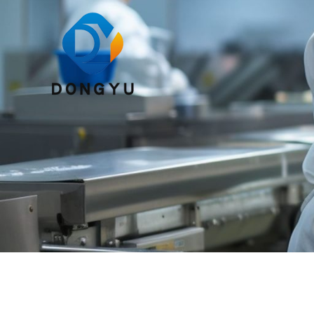
跳
至
内
容