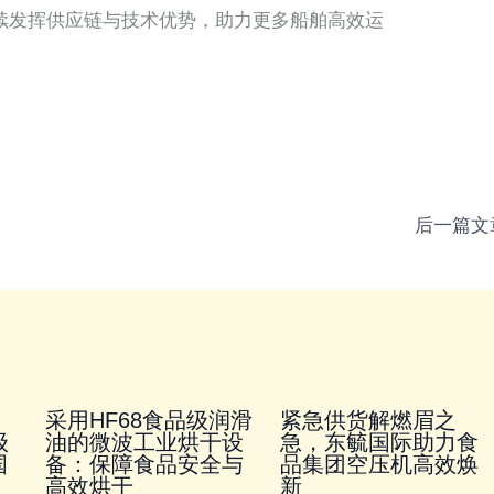
续发挥供应链与技术优势，助力更多船舶高效运
后一篇文
采用HF68食品级润滑
紧急供货解燃眉之
级
油的微波工业烘干设
急，东毓国际助力食
国
备：保障食品安全与
品集团空压机高效焕
高效烘干
新