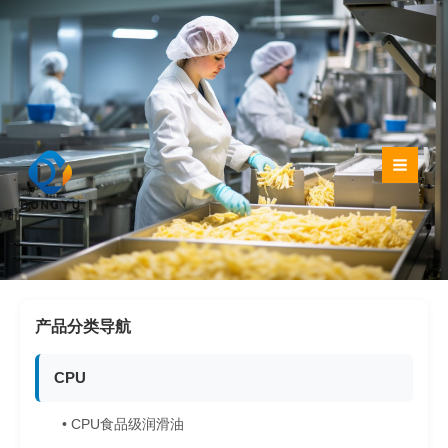
跳
至
内
容
产品分类导航
CPU
• CPU食品级润滑油