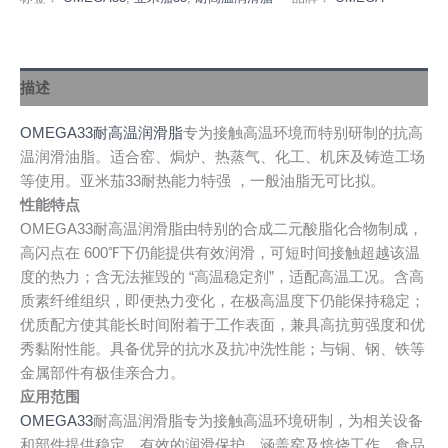
描述
OMEGA33耐高温润滑脂
专为接触高温环境而特别研制的抗高
温润滑油脂。适合窑、焗炉、热蒸气、化工、机床及铸造工场
等使用。亚米茄33耐热能力特强 ，一般油脂无可比拟。
性能特点
OMEGA33耐高温润滑脂由特别的合成二元酸脂化合物制成，
高闪点在 600℉下仍能提供有效润滑，可短时间接触超越该温
度的热力；含无法摧毁的 “高温稳定剂”，适配高温工况。含高
质素纤维组织，即便热力变化，在极高温度下仍能保持稳定；
优质配方使其能长时间附着于工作表面，兼具高抗剪强度和优
秀黏附性能。具备优异的抗水及抗冲洗性能；与铜、钢、铁等
金属部件有极佳亲合力。
应用范围
OMEGA33
耐高温润滑脂专为接触高温环境研制，为相关设备
和部件提供稳定、有效的润滑保护。涵盖窑及焙烧工作、食品