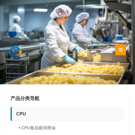
跳
至
内
容
产品分类导航
CPU
• CPU食品级润滑油