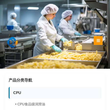
跳
至
内
容
产品分类导航
CPU
• CPU食品级润滑油