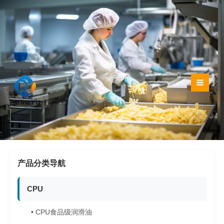
跳
至
内
容
产品分类导航
CPU
• CPU食品级润滑油