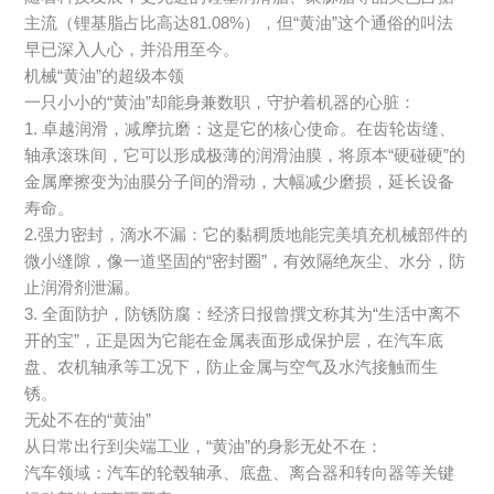
主流（锂基脂占比高达81.08%），但“黄油”这个通俗的叫法
早已深入人心，并沿用至今。
机械“黄油”的超级本领
一只小小的“黄油”却能身兼数职，守护着机器的心脏：
1. 卓越润滑，减摩抗磨：这是它的核心使命。在齿轮齿缝、
轴承滚珠间，它可以形成极薄的润滑油膜，将原本“硬碰硬”的
金属摩擦变为油膜分子间的滑动，大幅减少磨损，延长设备
寿命。
2.强力密封，滴水不漏：它的黏稠质地能完美填充机械部件的
微小缝隙，像一道坚固的“密封圈”，有效隔绝灰尘、水分，防
止润滑剂泄漏。
3. 全面防护，防锈防腐：经济日报曾撰文称其为“生活中离不
开的宝”，正是因为它能在金属表面形成保护层，在汽车底
盘、农机轴承等工况下，防止金属与空气及水汽接触而生
锈。
无处不在的“黄油”
从日常出行到尖端工业，“黄油”的身影无处不在：
汽车领域：汽车的轮毂轴承、底盘、离合器和转向器等关键