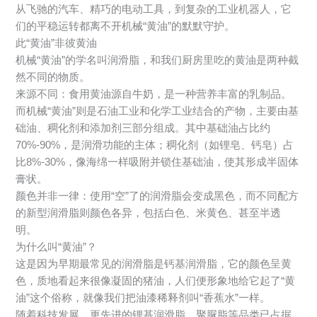
从飞驰的汽车、精巧的电动工具，到复杂的工业机器人，它
们的平稳运转都离不开机械“黄油”的默默守护。
此“黄油”非彼黄油
机械“黄油”的学名叫润滑脂，和我们厨房里吃的黄油是两种截
然不同的物质。
来源不同：食用黄油源自牛奶，是一种营养丰富的乳制品。
而机械“黄油”则是石油工业和化学工业结合的产物，主要由基
础油、稠化剂和添加剂三部分组成。其中基础油占比约
70%-90%，是润滑功能的主体；稠化剂（如锂皂、钙皂）占
比8%-30%，像海绵一样吸附并锁住基础油，使其形成半固体
膏状。
颜色并非一律：使用“空”了的润滑脂会变成黑色，而不同配方
的新型润滑脂则颜色各异，包括白色、米黄色、甚至半透
明。
为什么叫“黄油”？
这是因为早期最常见的润滑脂是钙基润滑脂，它的颜色呈黄
色，质地看起来很像凝固的猪油，人们便形象地给它起了“黄
油”这个俗称，就像我们把油漆稀释剂叫“香蕉水”一样。
随着科技发展，更先进的锂基润滑脂、聚脲脂等品类已占据