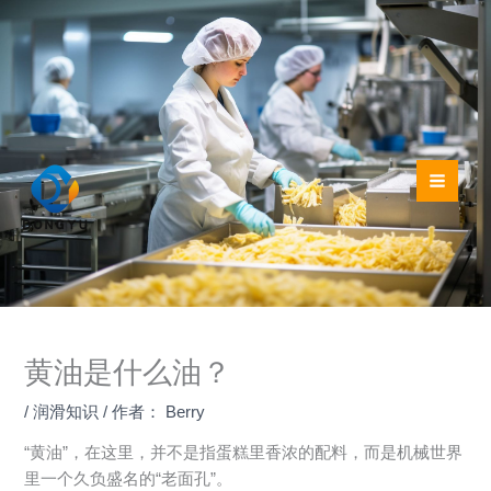
跳
至
内
容
黄油是什么油？
/
润滑知识
/ 作者：
Berry
“黄油”，在这里，并不是指蛋糕里香浓的配料，而是机械世界
里一个久负盛名的“老面孔”。