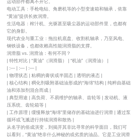
运动部件都离不开它。
电动工具：手枪电钻、角磨机等的小型变速箱和轴承，依靠
“黄油”提供长效润滑。
生活电器：榨汁机、光驱甚至吸尘器的运动部件里，也都有
它的身影。
现代农业与重工业：拖拉机底盘、收割机轴承，乃至风电、
钢铁设备，也都依赖高性能润滑脂的支撑。
润滑脂 vs. 润滑油：有何不同？
| 特性对比 | “黄油”（润滑脂） | “机油”（润滑油） |
| :— | :— | :— |
| 物理状态 | 粘稠的膏状或半固态 | 透明的液态 |
| 核心结构 | 稠化剂吸附基础油形成的“海绵”结构 | 纯粹由基础
油和添加剂混合而成 |
| 典型用途 | 高负荷、不易维护的轴承、齿轮等 | 发动机、液
压系统、齿轮箱等 |
| 工作原理 | 缓慢释放“海绵”里储存的基础油进行润滑 | 通过泵
循环或飞溅进行持续润滑和散热 |
从名字的俗成演变，到揭开其非比寻常的科学面目，我们可
以看到，“黄油”绝非什么神秘的或劣质的油品。它是工业润滑