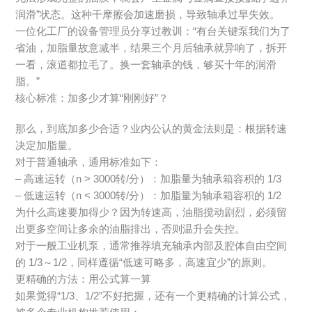
润滑”状态。这种干摩擦会加速磨损，导致轴承过早失效。
一位化工厂的设备管理员分享过教训：“有台关键泵我们为了
省油，加脂量故意减半，结果三个月后轴承就异响了，拆开
一看，滚道都拉毛了。换一套轴承的钱，够买十年的润滑
脂。”
核心标准：加多少才算“刚刚好”？
那么，到底加多少合适？业内公认的黄金法则是：根据转速
决定加脂量。
对于普通轴承，通用标准如下：
– 高速运转（n > 3000转/分）：加脂量为轴承箱容积的 1/3
– 低速运转（n < 3000转/分）：加脂量为轴承箱容积的 1/2
为什么高速要加得少？因为转速高，油脂搅动剧烈，必须留
出更多空间让多余的油脂排出，否则温升会失控。
对于一般工业机泵，通常推荐填充轴承内部及腔体自由空间
的 1/3～1/2，同样遵循“低速可略多，高速宜少”的原则。
更精确的方法：用公式算一算
如果觉得“1/3、1/2”不好把握，还有一个更精确的计算公式，