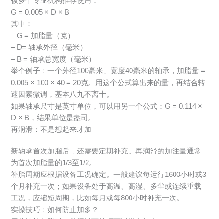
被多个专业机构推荐使用：
G = 0.005 × D × B
其中：
– G = 加脂量（克）
– D= 轴承外径（毫米）
– B = 轴承总宽度（毫米）
举个例子：一个外径100毫米、宽度40毫米的轴承，加脂量 =
0.005 × 100 × 40 = 20克。用这个公式算出来的量，再结合转
速因素微调，基本八九不离十。
如果轴承尺寸是英寸单位，可以用另一个公式：G = 0.114 ×
D × B，结果单位是盎司。
再润滑：不是想起来才加
新轴承首次加脂后，还需要定期补充。再润滑的加注量通常
为首次加脂量的1/3至1/2。
补脂周期应根据设备工况确定。一般建议每运行1600小时或3
个月补充一次；如果设备处于高温、高湿、多尘或连续重载
工况，应缩短周期，比如每月或每800小时补充一次。
实操技巧：如何防止加多？