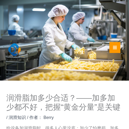
跳
至
内
容
润滑脂加多少合适？——加多加
少都不好，把握“黄金分量”是关键
/
润滑知识
/ 作者：
Berry
给设备加润滑脂时，很多人心里没底：加少了怕磨损，加多