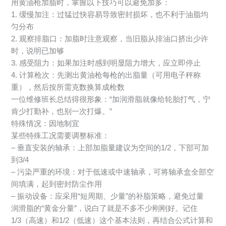
用黄油枪加脂时，掌握以下技巧可以避免加多：
1. 缓慢加注：过猛过快容易导致密封损坏，也不利于油脂均
匀分布
2. 观察排脂口：加脂时注意观察，当旧脂从排油口挤出少许
时，说明已加够
3. 感受阻力：如果加注时感到明显阻力增大，应立即停止
4. 计算枪次：先测出黄油枪每枪的出脂量（可用电子秤称
重），然后按所需克数换算成枪数
一位维修班长总结得很形象：“加润滑脂就像给轮胎打气，宁
肯少打勤补，也别一次打爆。”
特殊情况：因地制宜
某些特殊工况需要调整标准：
– 垂直安装的轴承：上部加脂量建议为空间的1/2，下部可加
到3/4
– 污染严重的环境：对于低速或中速轴承，可将轴承盒全部空
间填满，起到密封防尘作用
– 振动设备：应采用“短周期、少量”的补脂策略，避免过量
润滑脂的“黄金分量”，说白了就是不多不少刚刚好。记住
1/3（高速）和1/2（低速）这个基本法则，再结合公式计算和