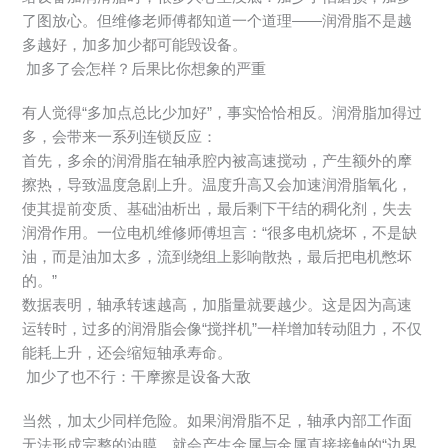
了图放心。但维修老师傅都知道一个道理——润滑脂不是越
多越好，加多加少都可能毁设备。
加多了会怎样？后果比你想象的严重
有人觉得“多加点总比少加好”，事实恰恰相反。润滑脂加得过
多，会带来一系列连锁反应：
首先，多余的润滑脂在轴承腔内被高速搅动，产生额外的摩
擦热，导致温度急剧上升。温度升高又会加速润滑脂氧化，
使其提前变质、基础油析出，最后剩下干结的稠化剂，失去
润滑作用。一位电机维修师傅坦言：“很多电机烧坏，不是缺
油，而是油加太多，流到绕组上影响散热，最后把电机憋坏
的。”
数据表明，轴承转速越高，加脂量就要越少。这是因为高速
运转时，过多的润滑脂会像“搅拌机”一样增加转动阻力，不仅
能耗上升，还会缩短轴承寿命。
加少了也不行：干摩擦是设备大敌
当然，加太少同样危险。如果润滑脂不足，轴承内部工作面
无法形成完整的油膜，就会产生金属与金属直接接触的“边界