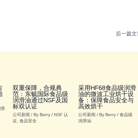
后一篇文
吉
双重保障，合规典
采用HF68食品级润滑
舶
范：东毓国际食品级
油的微波工业烘干设
润滑油通过NSF及国
备：保障食品安全与
标双认证
高效烘干
润滑
公司新闻
/ By
Berry
/
NSF 认
公司新闻
/ By
Berry
/
食品级
证
,
食品安全
润滑油