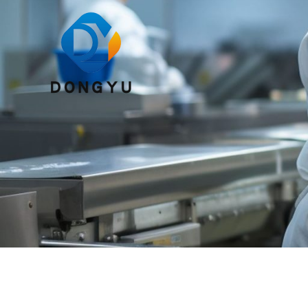
跳
至
内
容