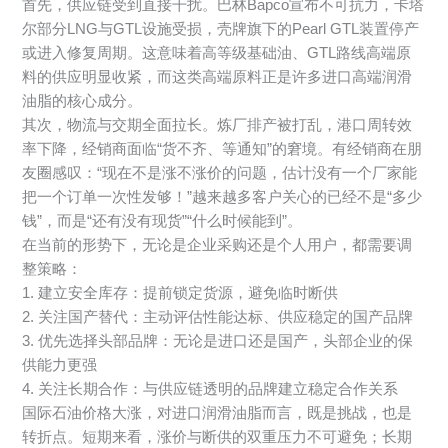
首先，供应链受到直接干扰。巴林Bapco宣布不可抗力，卡塔
尔部分LNG与GTL设施受损，壳牌旗下的Pearl GTL装置停产
或进入修复周期。这意味着高等级基础油、GTL路线高端原
料的供应明显收紧，而这类高端原料正是许多进口高端润滑
油脂的核心成分。
其次，物流与交期全面拉长。炼厂排产被打乱，港口周转效
率下降，经销商面临“货不齐、等通知”的窘境。有经销商在朋
友圈感叹：“现在不是涨不涨价的问题，估计没有一个厂家能
把一个订单一次性发够！”越来越多客户关心的已经不是“多少
钱”，而是“还有没有现货”“什么时候能到”。
在当前的形势下，无论是企业采购还是个人用户，都需要调
整策略：
1. 建立安全库存：提前锁定货源，避免临时断供
2. 关注国产替代：主动评估性能达标、供应稳定的国产品牌
3. 优先选择头部品牌：无论是进口还是国产，头部企业的保
供能力更强
4. 关注长期合作：与供应链透明的品牌建立稳定合作关系
国际石油价格大涨，对进口润滑油脂而言，既是挑战，也是
转折点。短期来看，涨价与断供的双重压力不可避免；长期