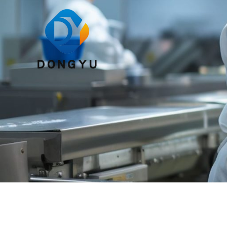
跳
至
内
容