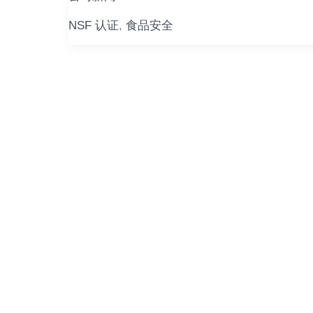
毓
国
NSF 认证
,
食品安全
际
食
品
级
润
滑
油
通
过
NSF
及
国
标
双