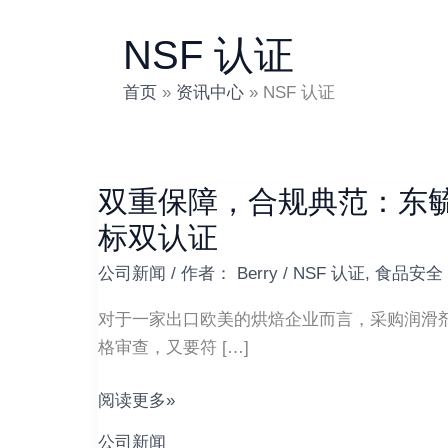
NSF 认证
首页
资讯中心
NSF 认证
双重保障，合规典范：东毓
双
重
标双认证
保
公司新闻
/ 作者：
Berry
/
NSF 认证
,
食品安全
障，
合
对于一家出口欧美的烘焙企业而言，采购润滑剂
规
格审查，又要符 […]
典
范：
阅读更多»
东
公司新闻