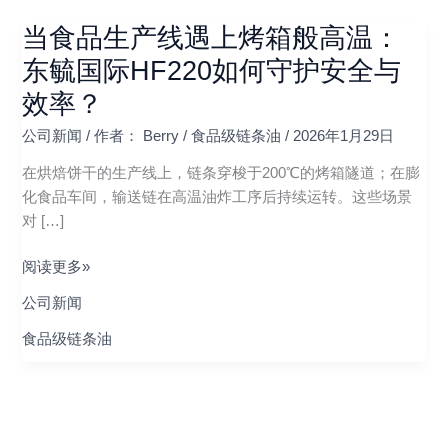
当食品生产线遇上烤箱般高温：
当
食
东毓国际HF220如何守护安全与
品
效率？
生
产
公司新闻
/ 作者：
Berry
/
食品级链条油
/
2026年1月29日
线
在烘焙饼干的生产线上，链条穿梭于200℃的烤箱隧道；在膨
遇
化食品车间，输送链在高温油炸工序后持续运转。这些场景
上
对 […]
烤
箱
阅读更多»
般
高
公司新闻
温：
食品级链条油
东
毓
国
际
HF220