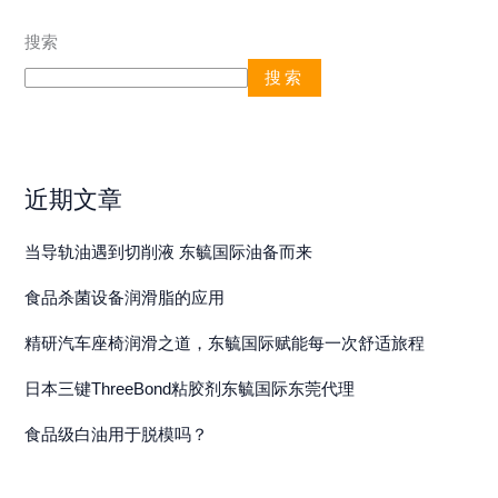
如
搜索
何
守
搜索
护
安
全
与
近期文章
效
率？
当导轨油遇到切削液 东毓国际油备而来
食品杀菌设备润滑脂的应用
精研汽车座椅润滑之道，东毓国际赋能每一次舒适旅程
日本三键ThreeBond粘胶剂东毓国际东莞代理
食品级白油用于脱模吗？