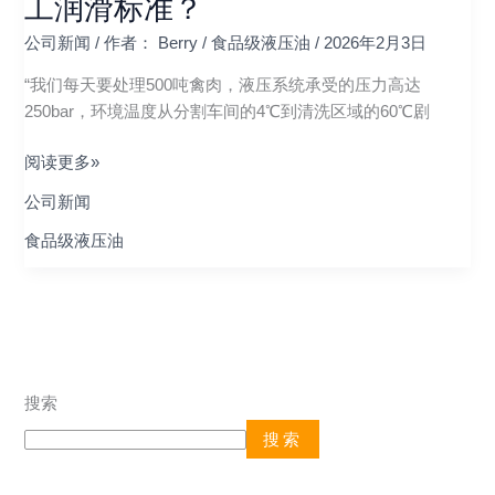
工润滑标准？
生
国
公司新闻
/ 作者：
Berry
/
食品级液压油
/
2026年2月3日
产
际
线
HF68
“我们每天要处理500吨禽肉，液压系统承受的压力高达
的
如
250bar，环境温度从分割车间的4℃到清洗区域的60℃剧
“动
何
力
重
阅读更多»
心
塑
公司新闻
脏”？
肉
食
食品级液压油
品
加
工
润
滑
标
搜索
准？
搜索