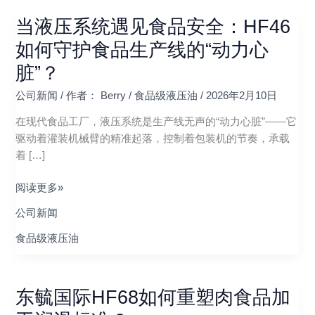
当液压系统遇见食品安全：HF46
当
液
如何守护食品生产线的“动力心
压
脏”？
系
统
公司新闻
/ 作者：
Berry
/
食品级液压油
/
2026年2月10日
遇
在现代食品工厂，液压系统是生产线无声的“动力心脏”——它
见
驱动着灌装机械臂的精准起落，控制着包装机的节奏，承载
食
着 […]
品
安
阅读更多»
全：
HF46
公司新闻
如
食品级液压油
何
守
护
东毓国际HF68如何重塑肉食品加
食
东
品
毓