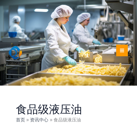
跳
至
内
容
食品级液压油
首页
资讯中心
食品级液压油