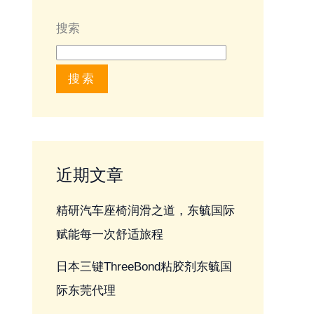
搜索
搜索
近期文章
精研汽车座椅润滑之道，东毓国际
赋能每一次舒适旅程
日本三键ThreeBond粘胶剂东毓国
际东莞代理