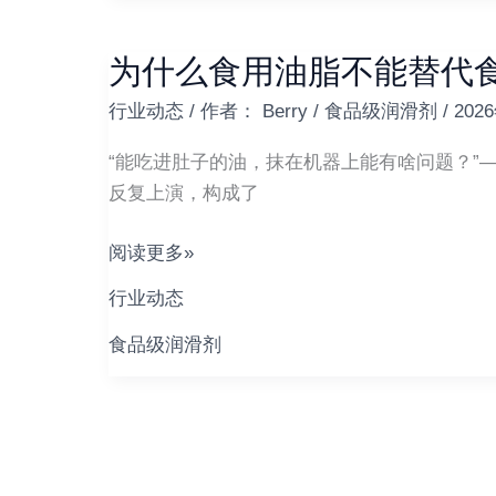
入
级
恒
润
稳
为什么食用油脂不能替代
为
滑
动
什
剂
行业动态
/ 作者：
Berry
/
食品级润滑剂
/
202
力
么
构
食
“能吃进肚子的油，抹在机器上能有啥问题？”
筑
用
反复上演，构成了
舌
油
尖
脂
阅读更多»
安
不
全
行业动态
能
的
替
食品级润滑剂
科
代
技
食
防
品
线
级