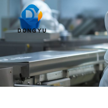
跳
至
内
容