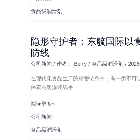
鲜：
东
食品级润滑剂
毓
国
际
隐形守护者：东毓国际以
隐
HF220
形
防线
润
守
滑
公司新闻
/ 作者：
Berry
/
食品级润滑剂
/
202
护
剂
者：
在现代化食品生产的精密链条中，有一类不可或
为
东
保着高速灌装线平
食
毓
品
国
阅读更多»
冻
际
干
公司新闻
以
机
食
食品级润滑剂
注
品