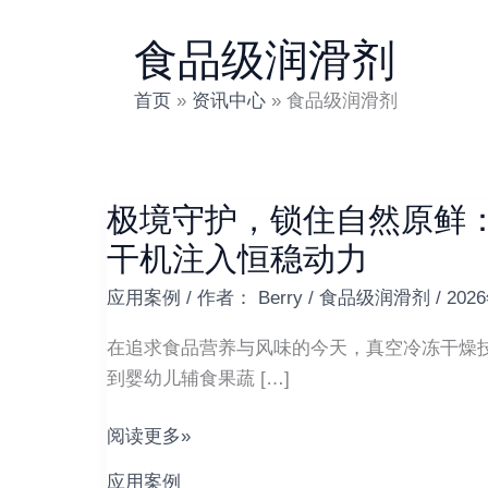
食品级润滑剂
首页
资讯中心
食品级润滑剂
极境守护，锁住自然原鲜：
极
境
干机注入恒稳动力
守
应用案例
/ 作者：
Berry
/
食品级润滑剂
/
202
护，
锁
在追求食品营养与风味的今天，真空冷冻干燥技
住
到婴幼儿辅食果蔬 […]
自
然
阅读更多»
原
应用案例