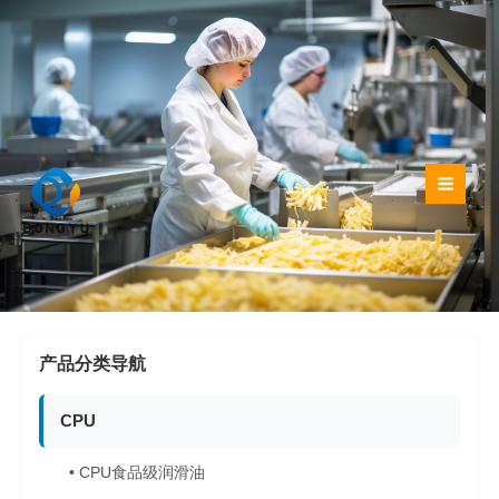
跳
至
内
容
产品分类导航
CPU
• CPU食品级润滑油