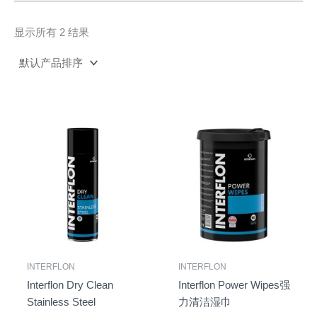
显示所有 2 结果
INTERFLON
INTERFLON
Interflon Dry Clean
Interflon Power Wipes强
Stainless Steel
力清洁湿巾