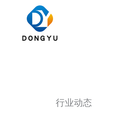
跳
至
内
容
行业动态