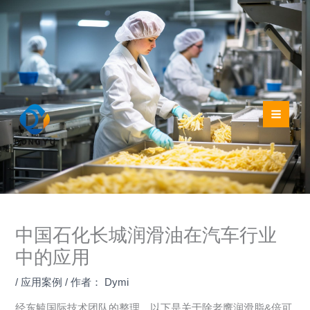
跳
至
内
容
中国石化长城润滑油在汽车行业
中的应用
/
应用案例
/ 作者：
Dymi
经东毓国际技术团队的整理，以下是关于除老鹰润滑脂&倍可