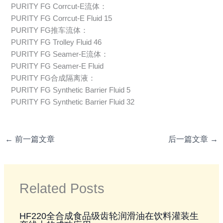
PURITY FG Corrcut-E流体：
PURITY FG Corrcut-E Fluid 15
PURITY FG推车流体：
PURITY FG Trolley Fluid 46
PURITY FG Seamer-E流体：
PURITY FG Seamer-E Fluid
PURITY FG合成隔离液：
PURITY FG Synthetic Barrier Fluid 5
PURITY FG Synthetic Barrier Fluid 32
←
前一篇文章
后一篇文章
→
Related Posts
HF220全合成食品级齿轮润滑油在饮料灌装生