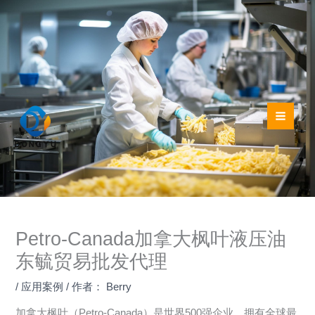
跳
至
内
容
Petro-Canada加拿大枫叶液压油
东毓贸易批发代理
/
应用案例
/ 作者：
Berry
加拿大枫叶（Petro-Canada）是世界500强企业，拥有全球最